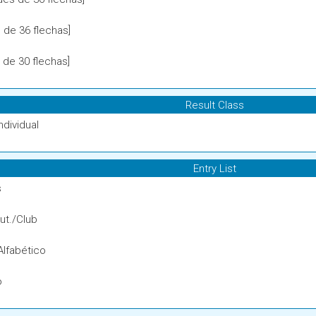
 de 36 flechas]
 de 30 flechas]
Result Class
ndividual
Entry List
s
ut./Club
Alfabético
o