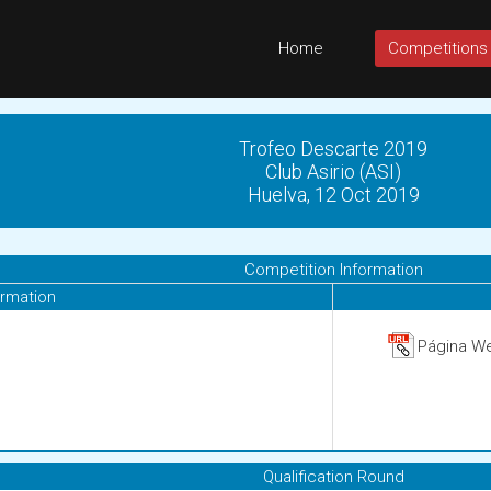
Home
Competitions
Trofeo Descarte 2019
Club Asirio (ASI)
Huelva, 12 Oct 2019
Competition Information
ormation
Página W
Qualification Round