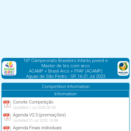
16º Campeonato Brasileiro Infanto juvenil e
Master de tiro com arco
ACAMP + Brasil Arco + FPAF (ACAMP)
Aguas de São Pedro - SP, 16-21 Jul 2023
Competition Information
Information
Convite Competição
Updated 1 Jul 2023 03:05
Agenda V2.3 (premiações)
Updated 21 Jul 2023 15:08
Agenda Finais individuais