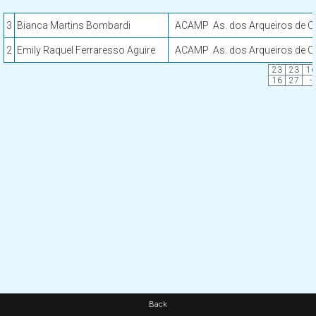
3
Bianca Martins Bombardi
ACAMP
As. dos Arqueiros de 
2
Emily Raquel Ferraresso Aguire
ACAMP
As. dos Arqueiros de 
23
23
16
16
27
-
Back