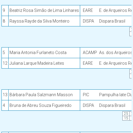
9
Beatriz Rosa Simão de Lima Linhares
EARE
E. de Arqueiros R
8
Rayssa Rayde da Silva Monteiro
DISPA
Dispara Brasil
5
Maria Antonia Furlaneto Costa
ACAMP
As. dos Arqueiro
12
Juliana Larque Madeira Leites
EARE
E. de Arqueiros R
13
Bárbara Paula Salzmann Masson
PIC
Pampulha Iate Cl
4
Bruna de Abreu Souza Figueiredo
DISPA
Dispara Brasil
25
15