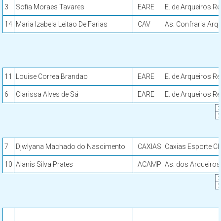
3
Sofia Moraes Tavares
EARE
E. de Arqueiros R
14
Maria Izabela Leitao De Farias
CAV
As. Confraria Arq.
11
Louise Correa Brandao
EARE
E. de Arqueiros R
6
Clarissa Alves de Sá
EARE
E. de Arqueiros R
7
Djwlyana Machado do Nascimento
CAXIAS
Caxias Esporte Cl
10
Alanis Silva Prates
ACAMP
As. dos Arqueiro