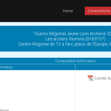
Home
Competitions
Tournoi Régional Jeune Lyon Archerie 2
Les archers Riomois (0163157)
Centre Régional de Tir à l'arc, place de l'Europe
Competition Information
ormation
Comité Au
ations