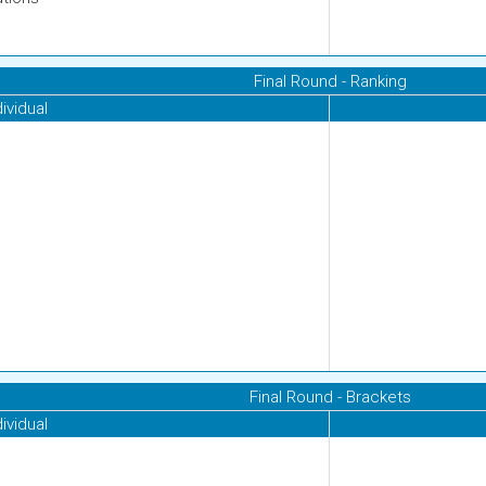
Final Round - Ranking
dividual
Final Round - Brackets
dividual