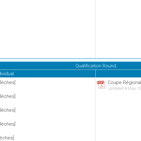
Qualification Round
dividual
flèches]
Coupe Régional
Updated 8 May 10
flèches]
flèches]
flèches]
lèches]