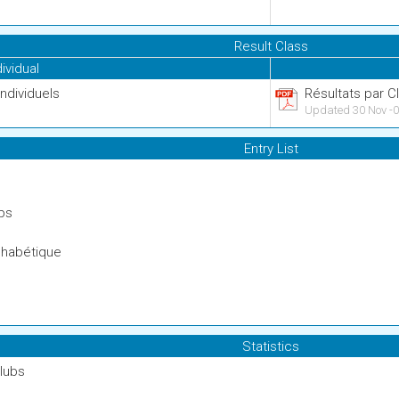
Result Class
dividual
Individuels
Résultats par C
Updated 30 Nov -0
Entry List
ubs
lphabétique
Statistics
lubs