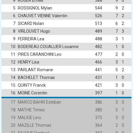
4
ROGER Emilie
588
9
0
5
ROSSIGNOL Mylan
544
9
2
6
CHAUVET VIENNE Valentin
526
7
2
7
SICARD Nolan
513
6
2
8
VIRLOUVET Hugo
489
7
3
9
FERREIRA Lea
488
3
1
10
BODEREAU COUALLIER Louanne
482
1
0
11
PIRES CARANCHINI Leo
477
2
0
12
HENRY Lisa
466
3
1
13
PARLANT Romane
441
5
2
14
BACHELET Thomas
431
1
0
15
QUINTY Franck
421
3
0
16
MOINE Corentin
397
1
0
17
MARCO BAHRI Esteban
386
3
0
18
MATHE Timeo
380
5
1
19
MALIGE Lino
375
3
0
20
MAZILLE Thomas
364
2
0