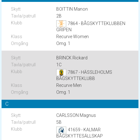
BOITTIN Manon
2B
7864 - BÅGSKYTTEKLUBBEN
GRIPEN
Recurve Women
Omg. 1
BRINCK Rickard
1C
7867 - HÄSSLEHOLMS
BÅGSKYTTEKLUBB
Recurve Men
Omg. 1
C
CARLSSON Magnus
5B
41659 - KALMAR
BÅGSKYTTESÄLLSKAP