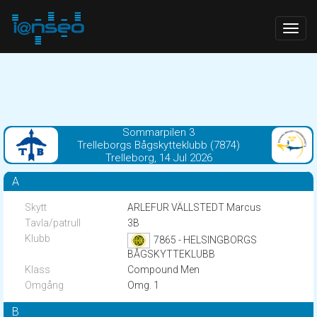
Togg
navig
Sommarpilen 3
Trelleborgs Bågskytteklubb (7874)
Trelleborg, 14 Jul 2026
A
ARLEFUR VÄLLSTEDT Marcus
3B
7865 - HELSINGBORGS
BÅGSKYTTEKLUBB
Compound Men
Omg. 1
B