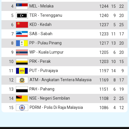
MEL - Melaka
4
1244
15
22
TER - Terengganu
5
1240
9
20
KED - Kedah
6
1237
5
25
SAB - Sabah
7
1233
11
17
PP - Pulau Pinang
8
1217
13
20
WP - Kuala Lumpur
9
1205
6
20
PRK - Perak
10
1203
10
15
PUT - Putrajaya
11
1197
14
9
ATM - Angkatan Tentera Malaysia
12
1169
8
17
PAH - Pahang
13
1151
6
19
NSE - Negeri Sembilan
14
1108
2
25
PDRM - Polis Di Raja Malaysia
15
1086
4
12