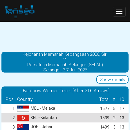
Togg
navig
Kejohanan Memanah Kebangsaan 2026, Siri
2.
Persatuan Memanah Selangor (SELAR)
Selangor, 3-7 Jun 2026
Show details
Barebow Women Team [After 216 Arrows]
Pos.
Country
Total
X
10
MEL - Melaka
1
1577
5
17
KEL - Kelantan
2
1539
2
13
JOH - Johor
3
1499
3
13