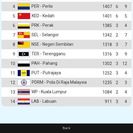
PER - Perlis
4
1407
6
9
KED - Kedah
5
1401
6
5
PRK - Perak
6
1385
3
4
SEL - Selangor
7
1342
2
7
NSE - Negeri Sembilan
8
1318
3
7
TER - Terengganu
9
1316
3
9
PAH - Pahang
10
1302
3
12
PUT - Putrajaya
11
1252
3
4
PDRM - Polis Di Raja Malaysia
12
1235
2
3
WP - Kuala Lumpur
13
1084
2
4
LAB - Labuan
14
911
3
4
Back