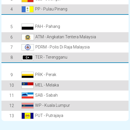
PP - Pulau Pinang
4
PAH - Pahang
5
ATM - Angkatan Tentera Malaysia
6
PDRM - Polis Di Raja Malaysia
7
TER - Terengganu
8
PRK - Perak
9
MEL - Melaka
10
SAB - Sabah
11
WP - Kuala Lumpur
12
PUT - Putrajaya
13