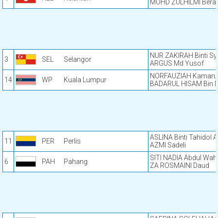
MOHD ZULHILMI Bera
NUR ZAKIRAH Binti Sy
3
SEL
Selangor
ARGUS Md Yusof
NORFAUZIAH Kamaru
14
WP
Kuala Lumpur
BADARUL HISAM Bin
ASLINA Binti Tahidol
11
PER
Perlis
AZMI Sadeli
SITI NADIA Abdul Wah
6
PAH
Pahang
ZA ROSMAINI Daud