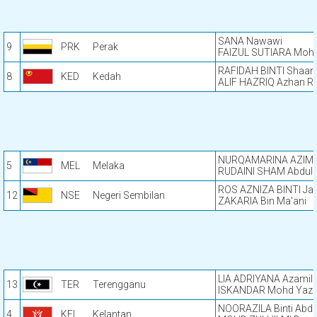
SANA Nawawi
9
PRK
Perak
FAIZUL SUTIARA Mohd
RAFIDAH BINTI Shaari
8
KED
Kedah
ALIF HAZRIQ Azhan Ra
NURQAMARINA AZIMAH
5
MEL
Melaka
RUDAINI SHAM Abdull
ROS AZNIZA BINTI Jam
12
NSE
Negeri Sembilan
ZAKARIA Bin Ma'ani
LIA ADRIYANA Azamil
13
TER
Terengganu
ISKANDAR Mohd Yazi
NOORAZILA Binti Abdu
4
KEL
Kelantan