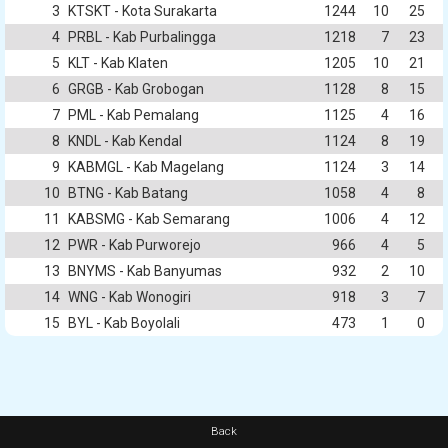
3
KTSKT - Kota Surakarta
1244
10
25
4
PRBL - Kab Purbalingga
1218
7
23
5
KLT - Kab Klaten
1205
10
21
6
GRGB - Kab Grobogan
1128
8
15
7
PML - Kab Pemalang
1125
4
16
8
KNDL - Kab Kendal
1124
8
19
9
KABMGL - Kab Magelang
1124
3
14
10
BTNG - Kab Batang
1058
4
8
11
KABSMG - Kab Semarang
1006
4
12
12
PWR - Kab Purworejo
966
4
5
13
BNYMS - Kab Banyumas
932
2
10
14
WNG - Kab Wonogiri
918
3
7
15
BYL - Kab Boyolali
473
1
0
Back