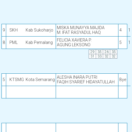
MISKA MUNAYYA MAJIDA
9
SKH
Kab Sukoharjo
4
1
M. IFAT RASYADUL HAQ
FELICIA XAVIERA P.
8
PML
Kab Pemalang
5
1
AGUNG LEKSONO
29
35
26
35
31
33
32
32
ALESHA INARA PUTRI
5
KTSMG
Kota Semarang
Bye
FAQIH SYARIEF HIDAYATULLAH