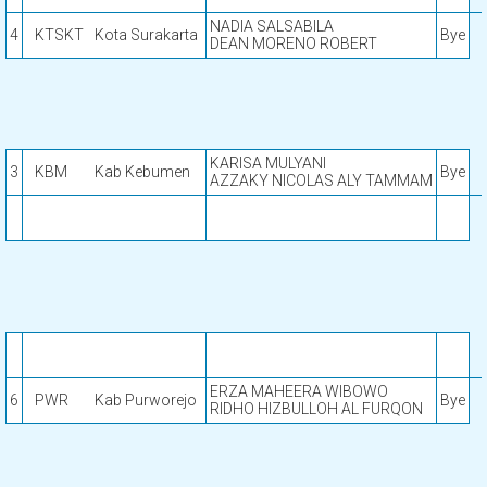
NADIA SALSABILA
4
KTSKT
Kota Surakarta
Bye
DEAN MORENO ROBERT
KARISA MULYANI
3
KBM
Kab Kebumen
Bye
AZZAKY NICOLAS ALY TAMMAM
ERZA MAHEERA WIBOWO
6
PWR
Kab Purworejo
Bye
RIDHO HIZBULLOH AL FURQON