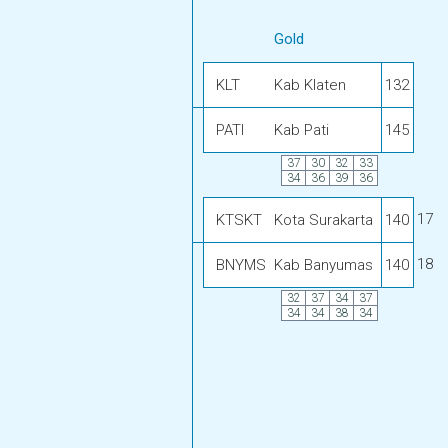
Gold
KLT
Kab Klaten
132
PATI
Kab Pati
145
37
30
32
33
34
36
39
36
17
KTSKT
Kota Surakarta
140
18
BNYMS
Kab Banyumas
140
32
37
34
37
34
34
38
34