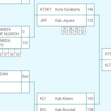
KTSKT
Kota Surakarta
146
JPR
Kab Jepara
123
35
38
36
37
GANDHI
0
29
33
29
32
IF NUGROH
ABIIDA
131
YO
-
-
-
KT
8
37
36
30
KLT
DANI
Bye
O
KLT
Kab Klaten
140
BYL
Kab Boyolali
128