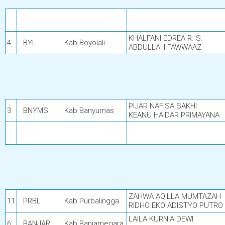
KHALFANI EDREA R. S.
4
BYL
Kab Boyolali
ABDULLAH FAWWAAZ
PIJAR NAFISA SAKHI
3
BNYMS
Kab Banyumas
KEANU HAIDAR PRIMAYANA
ZAHWA AQILLA MUMTAZAH
11
PRBL
Kab Purbalingga
RIDHO EKO ADISTYO PUTRO
LAILA KURNIA DEWI
6
BANJAR
Kab Banjarnegara