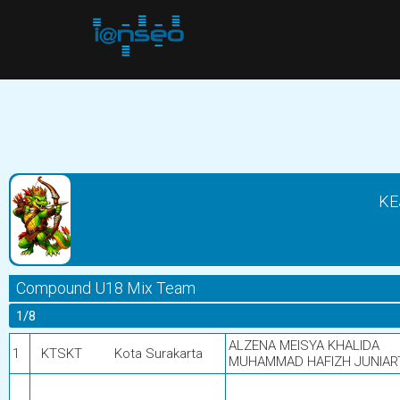
KE
Compound U18 Mix Team
1/8
ALZENA MEISYA KHALIDA
1
KTSKT
Kota Surakarta
MUHAMMAD HAFIZH JUNIAR