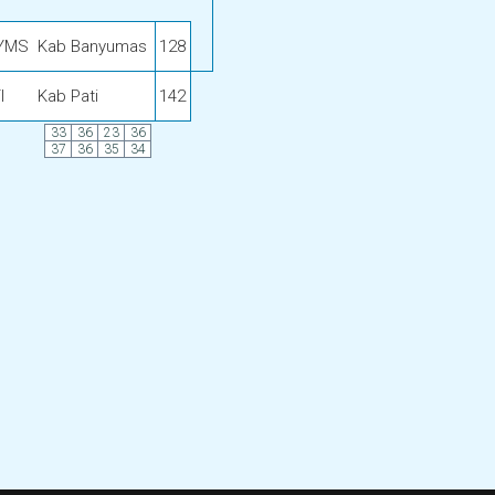
YMS
Kab Banyumas
128
I
Kab Pati
142
33
36
23
36
37
36
35
34