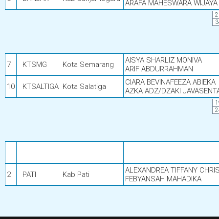
ARAFA MAHESWARA WIJAYA
2
3
AISYA SHARLIZ MONIVA
7
KTSMG
Kota Semarang
ARIF ABDURRAHMAN
CIARA BEVINAFEEZA ABIEKA
10
KTSALTIGA
Kota Salatiga
AZKA ADZ/DZAKI JAVASENT
1
2
ALEXANDREA TIFFANY CHRIS
2
PATI
Kab Pati
FEBYANSAH MAHADIKA