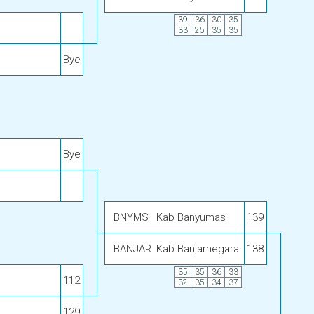
39
36
30
35
33
25
35
35
Bye
Bye
BNYMS
Kab Banyumas
139
BANJAR
Kab Banjarnegara
138
35
35
36
33
112
32
35
34
37
129