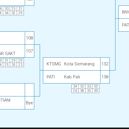
6
30
25
31
BN
4
34
32
29
PAT
108
107
AR SAKT
9
31
29
29
KTSMG
Kota Semarang
132
4
25
35
23
PATI
Kab Pati
138
34
30
33
35
26
38
35
39
TIANI
Bye