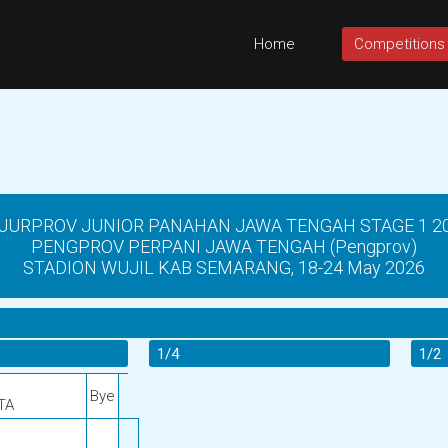
Home
Competitions
JURPROV JUNIOR PANAHAN JAWA TENGAH STAGE 1 2
PENGPROV PERPANI JAWA TENGAH (Pengprov)
STADION WUJIL KAB SEMARANG, 18-24 May 2026
1/4
1/2
Bye
TA