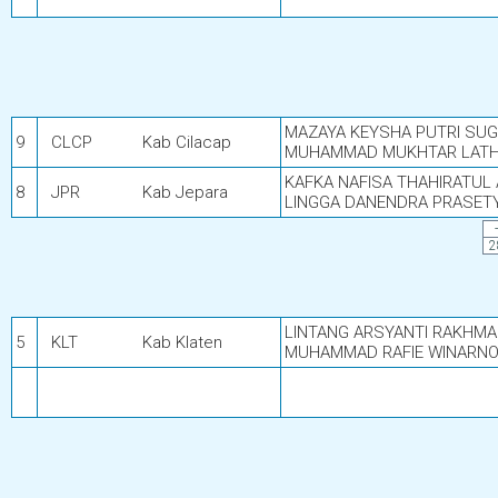
MAZAYA KEYSHA PUTRI SU
9
CLCP
Kab Cilacap
MUHAMMAD MUKHTAR LATH
KAFKA NAFISA THAHIRATUL 
8
JPR
Kab Jepara
LINGGA DANENDRA PRASET
-
2
LINTANG ARSYANTI RAKHMA
5
KLT
Kab Klaten
MUHAMMAD RAFIE WINARN