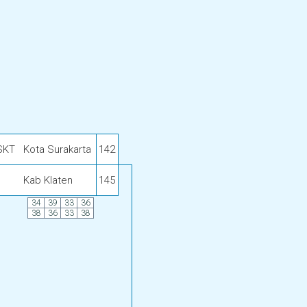
SKT
Kota Surakarta
142
Kab Klaten
145
34
39
33
36
38
36
33
38