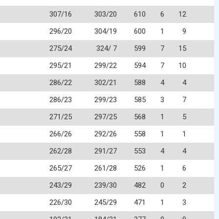
307/16
303/20
610
6
12
296/20
304/19
600
1
9
275/24
324/ 7
599
7
15
295/21
299/22
594
7
10
286/22
302/21
588
4
4
286/23
299/23
585
3
7
271/25
297/25
568
1
5
266/26
292/26
558
1
1
262/28
291/27
553
4
4
265/27
261/28
526
1
6
243/29
239/30
482
0
2
226/30
245/29
471
1
3