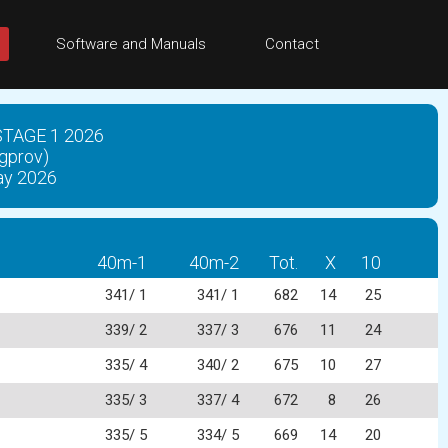
Software and Manuals
Contact
TAGE 1 2026
prov)
y 2026
40m-1
40m-2
Tot.
X
10
341/ 1
341/ 1
682
14
25
339/ 2
337/ 3
676
11
24
335/ 4
340/ 2
675
10
27
335/ 3
337/ 4
672
8
26
335/ 5
334/ 5
669
14
20