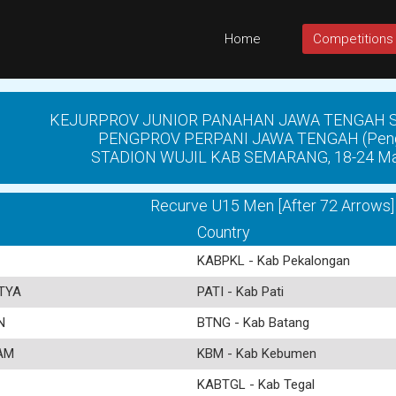
Home
Competitions
KEJURPROV JUNIOR PANAHAN JAWA TENGAH S
PENGPROV PERPANI JAWA TENGAH (Peng
STADION WUJIL KAB SEMARANG, 18-24 Ma
Recurve U15 Men [After 72 Arrows]
Country
KABPKL - Kab Pekalongan
TYA
PATI - Kab Pati
N
BTNG - Kab Batang
AM
KBM - Kab Kebumen
KABTGL - Kab Tegal