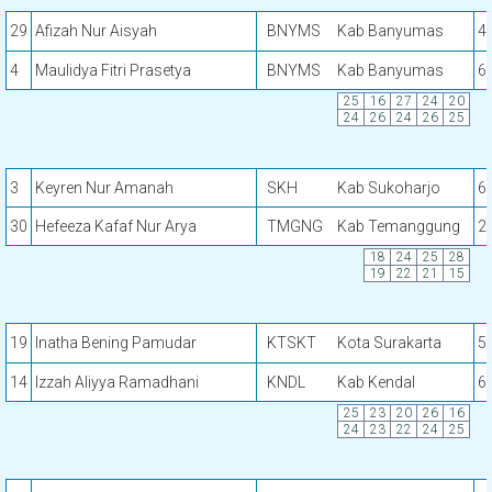
29
Afizah Nur Aisyah
BNYMS
Kab Banyumas
4
4
Maulidya Fitri Prasetya
BNYMS
Kab Banyumas
6
25
16
27
24
20
24
26
24
26
25
3
Keyren Nur Amanah
SKH
Kab Sukoharjo
6
30
Hefeeza Kafaf Nur Arya
TMGNG
Kab Temanggung
2
18
24
25
28
19
22
21
15
19
Inatha Bening Pamudar
KTSKT
Kota Surakarta
5
14
Izzah Aliyya Ramadhani
KNDL
Kab Kendal
6
25
23
20
26
16
24
23
22
24
25