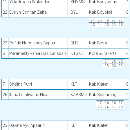
11
Yuki Juliana Wulandari
BNYMS
Kab Banyumas
4
22
Evelyn Qonitah Zalfa
BYL
Kab Boyolali
6
24
25
19
22
22
20
14
20
25
23
27
Rofida Noor Isnay Saputri
BLR
Kab Blora
0
6
Paramesty vania inas carissa s
KTSKT
Kota Surakarta
6
21
26
23
25
30
28
7
Shelina Putri
KLT
Kab Klaten
6
26
Itsna Luthfiyatun Nisa'
KABSMG
Kab Semarang
2
17
26
26
27
20
24
17
16
23
Davina Ayu Apsarini
KLT
Kab Klaten
0