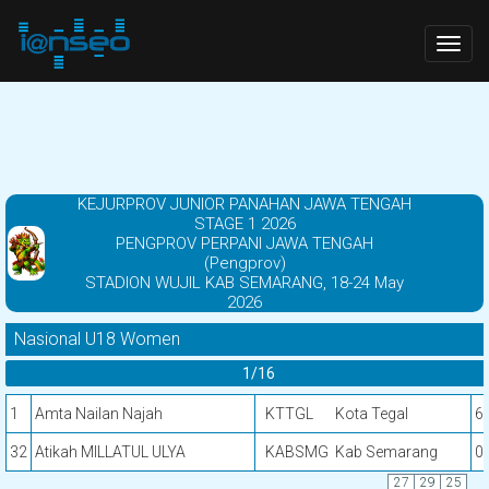
Togg
navig
KEJURPROV JUNIOR PANAHAN JAWA TENGAH
STAGE 1 2026
PENGPROV PERPANI JAWA TENGAH
(Pengprov)
STADION WUJIL KAB SEMARANG, 18-24 May
2026
Nasional U18 Women
1/16
1
Amta Nailan Najah
KTTGL
Kota Tegal
6
32
Atikah MILLATUL ULYA
KABSMG
Kab Semarang
0
27
29
25