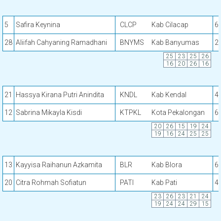
5
Safira Keynina
CLCP
Kab Cilacap
6
28
Aliifah Cahyaning Ramadhani
BNYMS
Kab Banyumas
2
25
23
25
26
16
20
26
16
21
Hassya Kirana Putri Anindita
KNDL
Kab Kendal
4
12
Sabrina Mikayla Kisdi
KTPKL
Kota Pekalongan
6
20
26
15
19
24
19
16
24
25
25
13
Kayyisa Raihanun Azkamita
BLR
Kab Blora
6
20
Citra Rohmah Sofiatun
PATI
Kab Pati
4
23
26
23
21
24
19
24
24
29
15