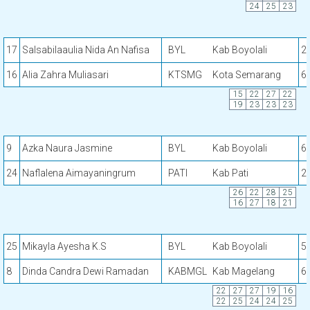
24
25
23
17
Salsabilaaulia Nida An Nafisa
BYL
Kab Boyolali
2
16
Alia Zahra Muliasari
KTSMG
Kota Semarang
6
15
22
27
22
19
23
23
23
9
Azka Naura Jasmine
BYL
Kab Boyolali
6
24
Naflalena Aimayaningrum
PATI
Kab Pati
2
26
22
28
25
16
27
18
21
25
Mikayla Ayesha K.S
BYL
Kab Boyolali
5
8
Dinda Candra Dewi Ramadan
KABMGL
Kab Magelang
6
22
27
27
19
16
22
25
24
24
25