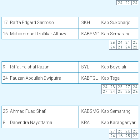
24
22
24
17
Raffa Edgard Santoso
SKH
Kab Sukoharjo
16
Muhammad Dzulfikar Alfaizy
KABSMG
Kab Semarang
28
24
21
25
24
21
24
22
9
Riffat Faishal Razan
BYL
Kab Boyolali
24
Fauzan Abdullah Dwiputra
KABTGL
Kab Tegal
24
28
25
27
24
27
24
25
25
23
25
Ahmad Fuad Shafi
KABSMG
Kab Semarang
8
Danendra Nayottama
KRA
Kab Karanganyar
27
25
20
25
24
16
25
22