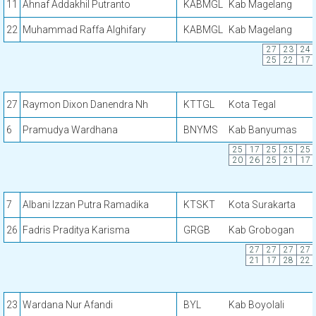
11
Ahnaf Addakhil Putranto
KABMGL
Kab Magelang
22
Muhammad Raffa Alghifary
KABMGL
Kab Magelang
27
23
24
25
22
17
27
Raymon Dixon Danendra Nh
KTTGL
Kota Tegal
6
Pramudya Wardhana
BNYMS
Kab Banyumas
25
17
25
25
25
20
26
25
21
17
7
Albani Izzan Putra Ramadika
KTSKT
Kota Surakarta
26
Fadris Praditya Karisma
GRGB
Kab Grobogan
27
27
27
27
21
17
28
22
23
Wardana Nur Afandi
BYL
Kab Boyolali