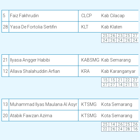
5
Faiz Fakhrudin
CLCP
Kab Cilacap
28
Yasa De Fortolia Sertifin
KLT
Kab Klaten
25
26
23
25
27
24
26
24
26
24
21
Ilyasa Angger Habibi
KABSMG
Kab Semarang
12
Allava Shalahuddin Arfian
KRA
Kab Karanganyar
15
15
21
22
27
27
27
14
21
15
13
Muhammad Ilyas Maulana Al Asyr
KTSMG
Kota Semarang
20
Atabik Fawzan Azima
KTSMG
Kota Semarang
25
14
26
25
26
22
26
24
28
16