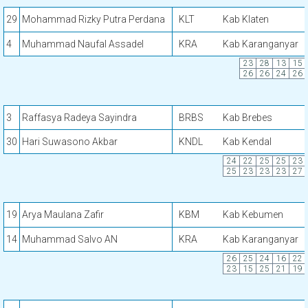
29
Mohammad Rizky Putra Perdana
KLT
Kab Klaten
4
Muhammad Naufal Assadel
KRA
Kab Karanganyar
23
28
13
15
26
26
24
26
3
Raffasya Radeya Sayindra
BRBS
Kab Brebes
30
Hari Suwasono Akbar
KNDL
Kab Kendal
24
22
25
25
23
25
23
23
23
27
19
Arya Maulana Zafir
KBM
Kab Kebumen
14
Muhammad Salvo AN
KRA
Kab Karanganyar
26
25
24
16
22
23
15
25
21
19