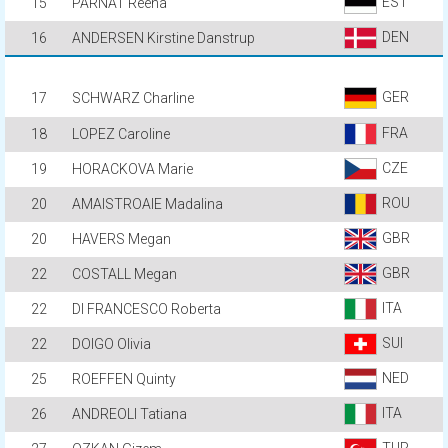
EST
15
PARNAT Reena
DEN
16
ANDERSEN Kirstine Danstrup
GER
17
SCHWARZ Charline
FRA
18
LOPEZ Caroline
CZE
19
HORACKOVA Marie
ROU
20
AMAISTROAIE Madalina
GBR
20
HAVERS Megan
GBR
22
COSTALL Megan
ITA
22
DI FRANCESCO Roberta
SUI
22
DOIGO Olivia
NED
25
ROEFFEN Quinty
ITA
26
ANDREOLI Tatiana
TUR