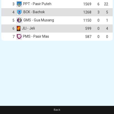
PPT - Pasir Puteh
3
1569
6
22
BCK - Bachok
4
1268
3
5
GMS - Gua Musang
5
1150
0
1
JLI - Jeli
6
599
0
4
PMS - Pasir Mas
7
587
0
0
Back