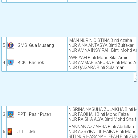
IMAN NURIN QISTINA Binti Azaha
5
GMS
Gua Musang
NUR AINA ANTASYA Binti Zulfekar
NUR AMNA INSYIRAH Binti Mohd Aff
AWFIYAH Binti Mohd Bilal Amin
4
BCK
Bachok
NUR AMMAR SAFURA Binti Mohd A
NUR QAISARA Binti Sulaiman
3
2
NISRINA NASUHA ZULAIKHA Binti Mo
3
PPT
Pasir Puteh
NUR FAQIHAH Binti Mohd Falza
NUR RAISHA ALYA Binti Mohd Shaifu
HANNAN AZZAHRA Binti Abdullah
6
JLI
Jeli
NUR ASSYIFATUL HAIFA Binti Mohd 
SITI NUR HASANAH IFFAH Binti Zulkif