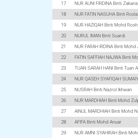
17
NUR AUNI FIRDINA Binti Zakaria
18
NUR FATIN NASUHA Binti Rosla
19
NUR HAZIQAH Binti Mohd Rosh
20
NURUL IMAN Binti Suardi
21
NUR FARAH IRDINA Binti Mohd J
22
FATIN SAFFIAH NAJWA Binti M
23
TUAN SARAH HANI Binti Tuan 
24
NUR QASEH SYAFIQAH SUMAIYA
25
NUSRAH Binti Nazrol Ikhwan
26
NUR MARDHIAH Binti Mohd Zul
27
AINUL MARDHIAH Binti Mohd N
28
AFIFA Binti Mohd Anuar
29
NUR AMNI SYAHIRAH Binti Mo