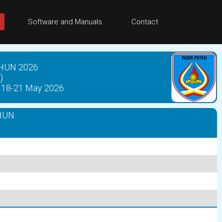
Software and Manuals
Contact
HUN 2026
)
18-21 May 2026
HUN