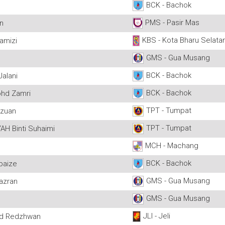
BCK - Bachok
PMS - Pasir Mas
n
KBS - Kota Bharu Selata
amizi
GMS - Gua Musang
BCK - Bachok
alani
BCK - Bachok
ohd Zamri
TPT - Tumpat
Azuan
TPT - Tumpat
H Binti Suhaimi
MCH - Machang
BCK - Bachok
paize
GMS - Gua Musang
azran
GMS - Gua Musang
JLI - Jeli
hd Redzhwan