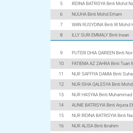
5
IRDINA BATRISYA Binti Mohd N
6
NUUHA Binti Mohd Erham
7
WAN RUSYDINA Binti W Mohd 
8
ILLY SURI EMMALY Binti Irwan
9
PUTERI DHIA QAIREEN Binti Nor
10
FATIEMA AZ ZAHRA Binti Tuan 
11
NUR SAFFIYA DAMIA Binti Suha
12
NUR ISHA QALESYA Binti Mohd
13
NUR HASYAA Binti Muhammad H
14
AUNIE BATRISYIA Binti Arjuna E
15
NUR IRDINA BATRISYIA Binti Na
16
NUR ALISA Binti Ibrahim