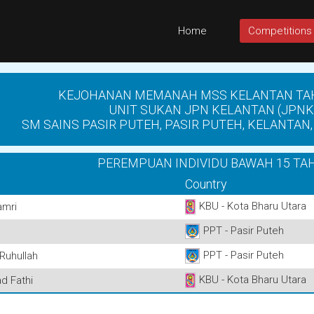
Home
Competitions
KEJOHANAN MEMANAH MSS KELANTAN TA
UNIT SUKAN JPN KELANTAN (JPNK
SM SAINS PASIR PUTEH, PASIR PUTEH, KELANTAN, 
PEREMPUAN INDIVIDU BAWAH 15 TA
Country
KBU - Kota Bharu Utara
amri
PPT - Pasir Puteh
PPT - Pasir Puteh
Ruhullah
KBU - Kota Bharu Utara
d Fathi