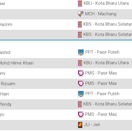
KBU - Kota Bharu Utara
awi
MCH - Machang
KBS - Kota Bharu Selata
Hazrim
KBS - Kota Bharu Selata
PPT - Pasir Puteh
ashid
KBU - Kota Bharu Utara
Mohd Hilme Khairi
PMS - Pasir Mas
imi
PMS - Pasir Mas
 Rizuam
PPT - Pasir Puteh
airi
KBS - Kota Bharu Selata
ffendy
PMS - Pasir Mas
zri
JLI - Jeli