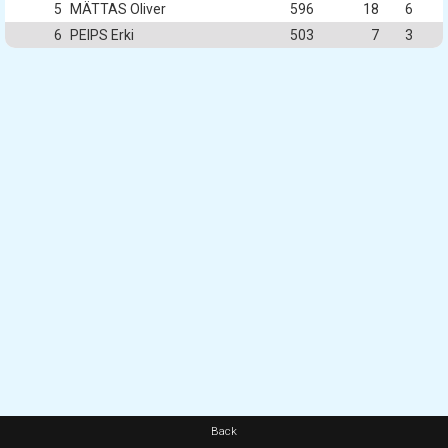
5
MÄTTAS Oliver
596
18
6
6
PEIPS Erki
503
7
3
Back