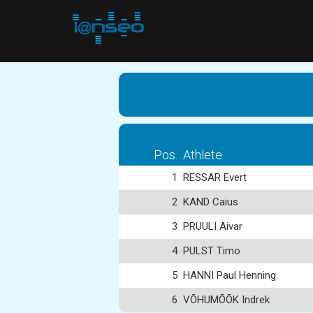
Pos.
Athlete
1
RESSAR Evert
2
KAND Caius
3
PRUULI Aivar
4
PULST Timo
5
HANNI Paul Henning
6
VÕHUMÕÕK Indrek