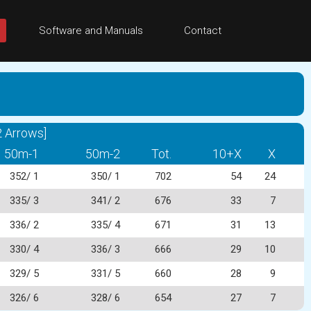
Software and Manuals
Contact
2 Arrows]
50m-1
50m-2
Tot.
10+X
X
352/ 1
350/ 1
702
54
24
335/ 3
341/ 2
676
33
7
336/ 2
335/ 4
671
31
13
330/ 4
336/ 3
666
29
10
329/ 5
331/ 5
660
28
9
326/ 6
328/ 6
654
27
7