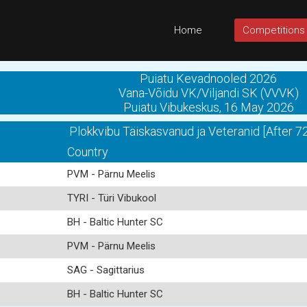
Home
Competitions
Puiatu Kevadnooled 2026
Vana-Võidu VK/Viljandi SK (VVVK)
Puiatu Vibukeskus, 16 May 2026
Plokkvibu Täiskasvanud ja Veteranid [After 7
Country
PVM - Pärnu Meelis
TYRI - Türi Vibukool
BH - Baltic Hunter SC
PVM - Pärnu Meelis
SAG - Sagittarius
BH - Baltic Hunter SC