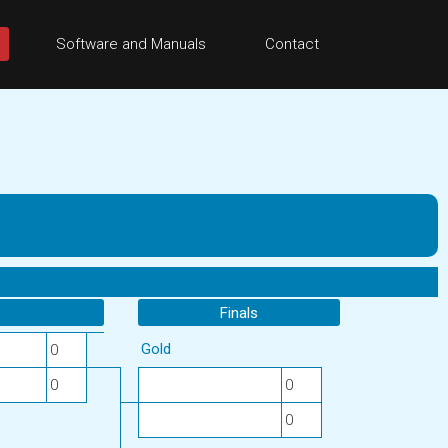
Software and Manuals
Contact
Finals
Gold
0
0
0
0