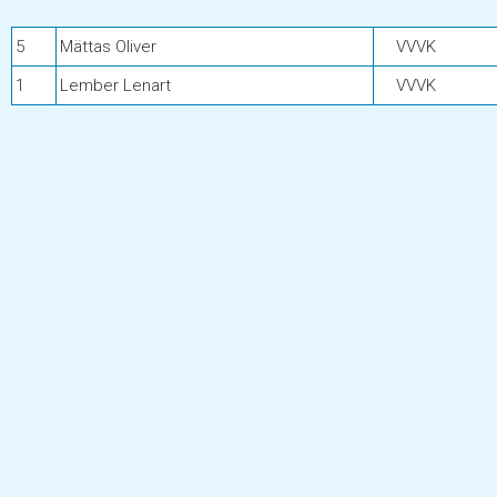
5
Mättas Oliver
VVVK
1
Lember Lenart
VVVK