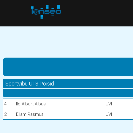
Sportvibu U13 Poisid
4
Ild Albert Albus
JVI
2
Ellam Rasmus
JVI