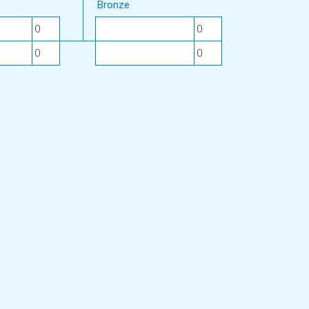
Bronze
0
0
0
0