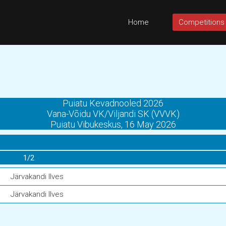
Home
Competitions
Puiatu Kevadnooled 2026
Vana-Võidu VK/Viljandi SK (VVVK)
Puiatu Vibukeskus, 16 May 2026
1/2
Järvakandi Ilves
Järvakandi Ilves