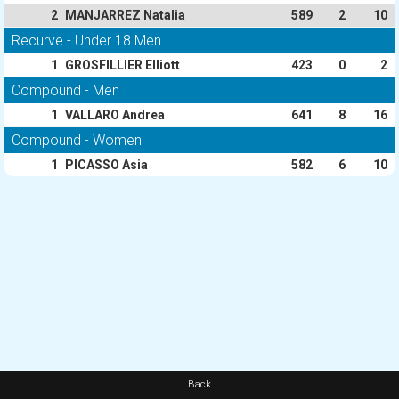
2
MANJARREZ Natalia
589
2
10
Recurve - Under 18 Men
1
GROSFILLIER Elliott
423
0
2
Compound - Men
1
VALLARO Andrea
641
8
16
Compound - Women
1
PICASSO Asia
582
6
10
Back