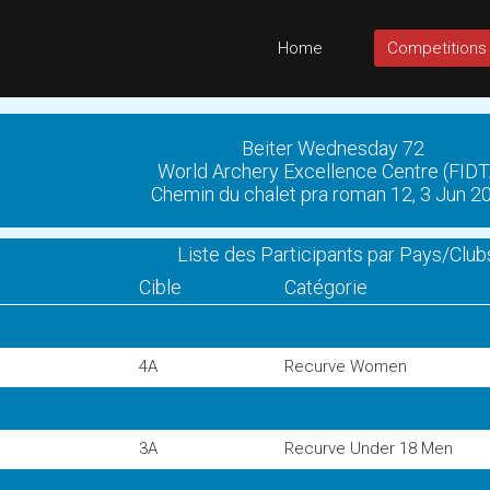
Home
Competitions
Beiter Wednesday 72
World Archery Excellence Centre (FIDT
Chemin du chalet pra roman 12, 3 Jun 2
Liste des Participants par Pays/Club
Cible
Catégorie
4A
Recurve Women
3A
Recurve Under 18 Men