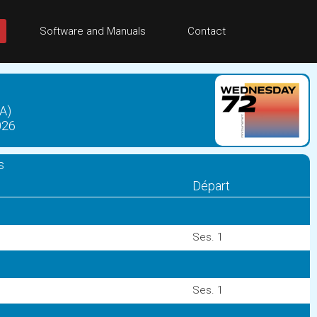
Software and Manuals
Contact
A)
026
s
Départ
Ses. 1
Ses. 1