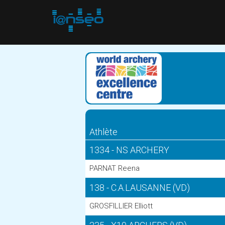
Athlète
1334 - NS ARCHERY
PARNAT Reena
138 - C.A.LAUSANNE (VD)
GROSFILLIER Elliott