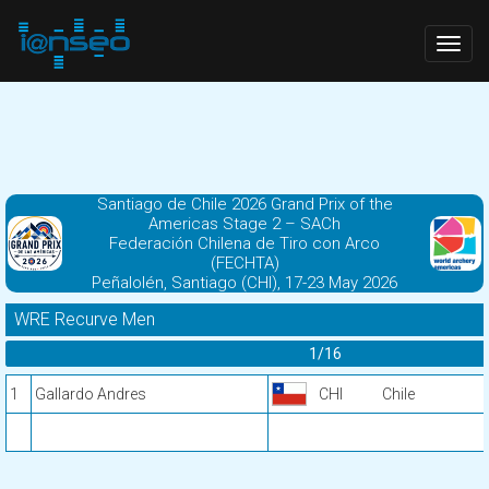
Togg
navig
Santiago de Chile 2026 Grand Prix of the
Americas Stage 2 – SACh
Federación Chilena de Tiro con Arco
(FECHTA)
Peñalolén, Santiago (CHI), 17-23 May 2026
WRE Recurve Men
1/16
1
Gallardo Andres
CHI
Chile