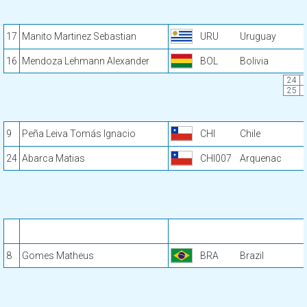
17
Manito Martinez Sebastian
URU
Uruguay
16
Mendoza Lehmann Alexander
BOL
Bolivia
24
25
9
Peña Leiva Tomás Ignacio
CHI
Chile
24
Abarca Matias
CHI007
Arquenac
8
Gomes Matheus
BRA
Brazil