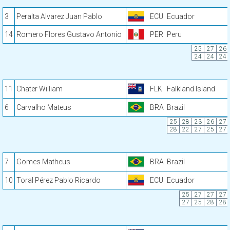
3
Peralta Alvarez Juan Pablo
ECU
Ecuador
14
Romero Flores Gustavo Antonio
PER
Peru
25
27
26
24
24
24
11
Chater William
FLK
Falkland Island
6
Carvalho Mateus
BRA
Brazil
25
28
23
26
27
28
22
27
25
27
7
Gomes Matheus
BRA
Brazil
10
Toral Pérez Pablo Ricardo
ECU
Ecuador
25
27
27
27
27
25
28
28