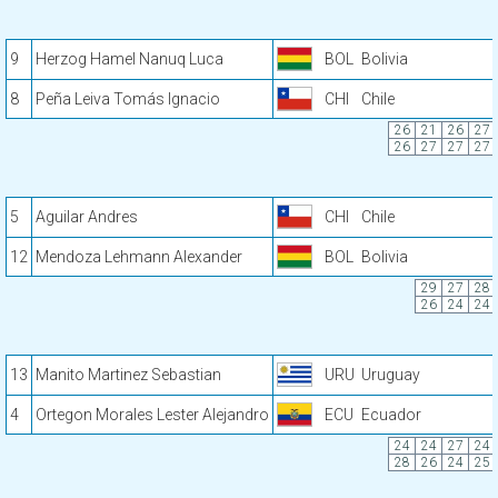
9
Herzog Hamel Nanuq Luca
BOL
Bolivia
8
Peña Leiva Tomás Ignacio
CHI
Chile
26
21
26
27
26
27
27
27
5
Aguilar Andres
CHI
Chile
12
Mendoza Lehmann Alexander
BOL
Bolivia
29
27
28
26
24
24
13
Manito Martinez Sebastian
URU
Uruguay
4
Ortegon Morales Lester Alejandro
ECU
Ecuador
24
24
27
24
28
26
24
25