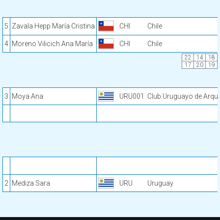
5
Zavala Hepp María Cristina
CHI
Chile
4
Moreno Vilicich Ana María
CHI
Chile
22
14
18
17
20
19
3
Moya Ana
URU001
Club Uruguayo de Arque
2
Mediza Sara
URU
Uruguay