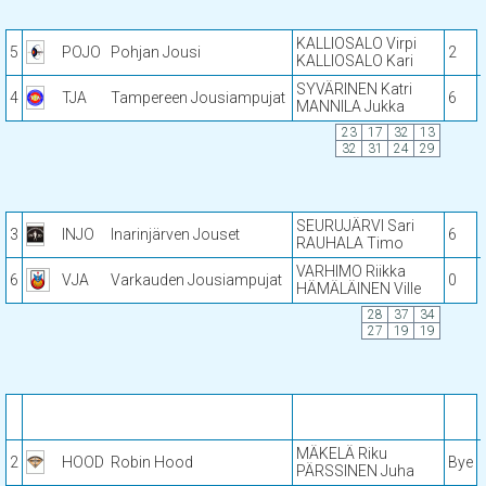
KALLIOSALO Virpi
5
POJO
Pohjan Jousi
2
KALLIOSALO Kari
SYVÄRINEN Katri
4
TJA
Tampereen Jousiampujat
6
MANNILA Jukka
23
17
32
13
32
31
24
29
SEURUJÄRVI Sari
3
INJO
Inarinjärven Jouset
6
RAUHALA Timo
VARHIMO Riikka
6
VJA
Varkauden Jousiampujat
0
HÄMÄLÄINEN Ville
28
37
34
27
19
19
MÄKELÄ Riku
2
HOOD
Robin Hood
Bye
PÄRSSINEN Juha