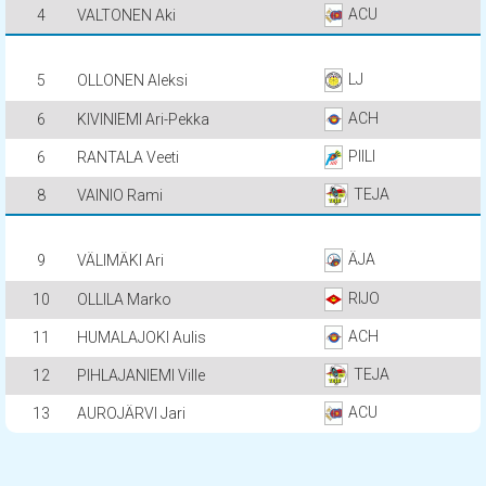
ACU
4
VALTONEN Aki
LJ
5
OLLONEN Aleksi
ACH
6
KIVINIEMI Ari-Pekka
PIILI
6
RANTALA Veeti
TEJA
8
VAINIO Rami
ÄJA
9
VÄLIMÄKI Ari
RIJO
10
OLLILA Marko
ACH
11
HUMALAJOKI Aulis
TEJA
12
PIHLAJANIEMI Ville
ACU
13
AUROJÄRVI Jari