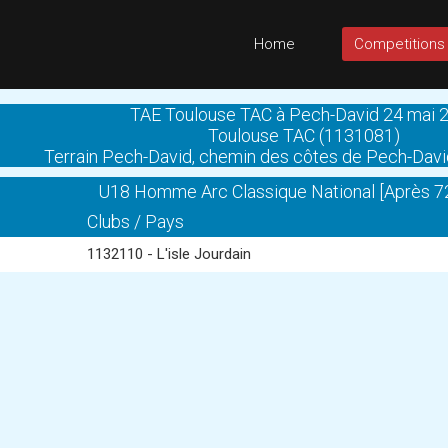
Home
Competitions
TAE Toulouse TAC à Pech-David 24 mai 
Toulouse TAC (1131081)
Terrain Pech-David, chemin des côtes de Pech-Dav
U18 Homme Arc Classique National [Après 72
Clubs / Pays
1132110 - L'isle Jourdain