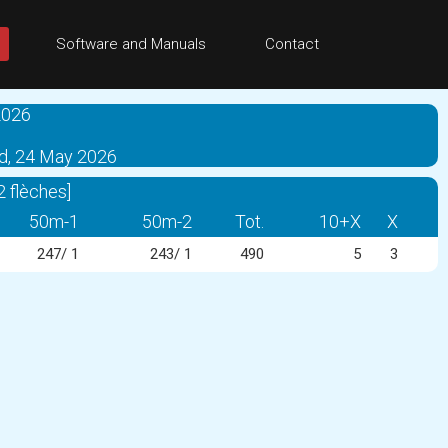
Software and Manuals
Contact
2026
id, 24 May 2026
 flèches]
50m-1
50m-2
Tot.
10+X
X
247/ 1
243/ 1
490
5
3