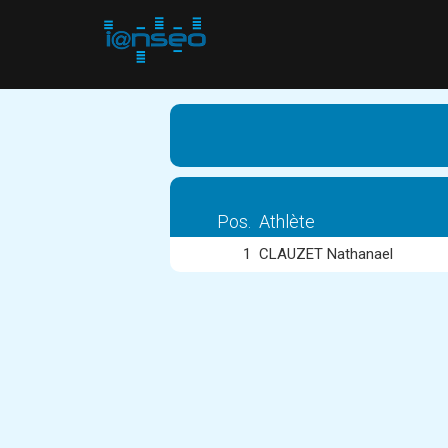
Pos.
Athlète
1
CLAUZET Nathanael