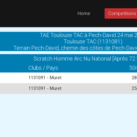
Home
Competitions
TAE Toulouse TAC à Pech-David 24 mai 
Toulouse TAC (1131081)
Terrain Pech-David, chemin des côtes de Pech-Dav
Scratch Homme Arc Nu National [Après 72 
Clubs / Pays
50
1131091 - Muret
28
1131091 - Muret
25