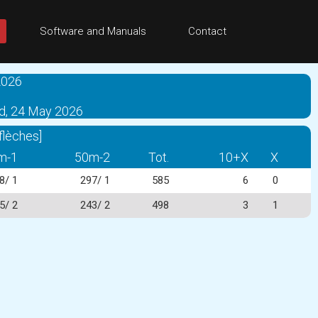
Software and Manuals
Contact
2026
id, 24 May 2026
flèches]
m-1
50m-2
Tot.
10+X
X
8/ 1
297/ 1
585
6
0
5/ 2
243/ 2
498
3
1