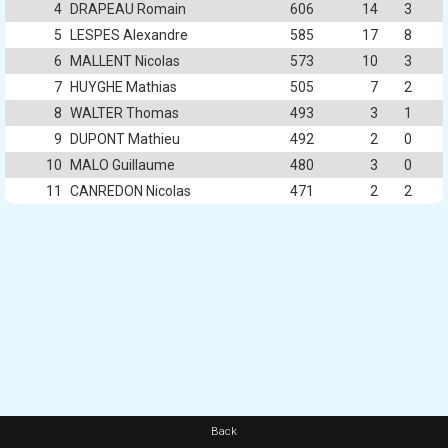
4
DRAPEAU Romain
606
14
3
5
LESPES Alexandre
585
17
8
6
MALLENT Nicolas
573
10
3
7
HUYGHE Mathias
505
7
2
8
WALTER Thomas
493
3
1
9
DUPONT Mathieu
492
2
0
10
MALO Guillaume
480
3
0
11
CANREDON Nicolas
471
2
2
Back