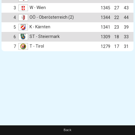
W - Wien
3
1345
27
43
OÖ - Oberösterreich (2)
4
1344
22
44
K - Kärnten
5
1341
23
39
ST - Steiermark
6
1309
18
33
T - Tirol
7
1279
17
31
Back