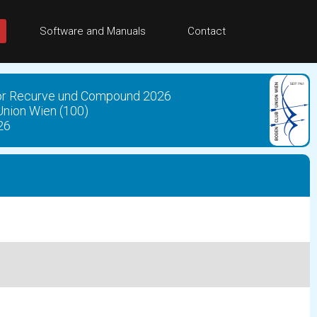
Software and Manuals
Contact
oor Recurve und Compound 2026
Union Wien (100)
26