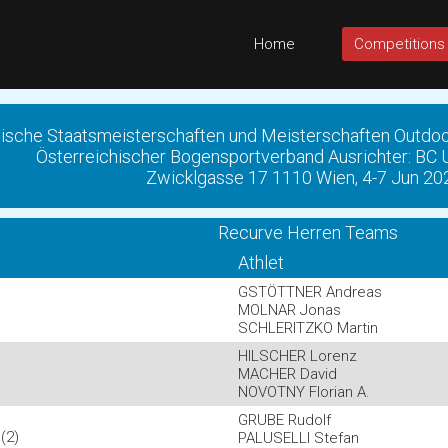
Home
Competitions
hische Staatsmeisterschaften und Meisterschaften Outd
Österreichischer Bogensportverband Ausrichter: BC 
Zwicklgasse 17 1110 Wien, 4-7 Jun 20
Recurve Herren Teams
Athlet
GSTÖTTNER Andreas
MOLNAR Jonas
SCHLERITZKO Martin
HILSCHER Lorenz
MACHER David
NOVOTNY Florian A.
GRUBE Rudolf
(2)
PALUSELLI Stefan