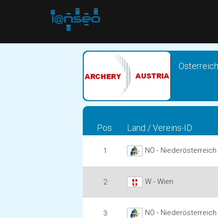
Österreic
Pos.
Land / Vereins-ID
NÖ - Niederösterreich
1
W - Wien
2
NÖ - Niederösterreich 
3