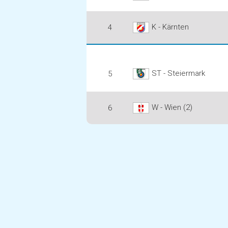
K - Kärnten
4
ST - Steiermark
5
W - Wien (2)
6