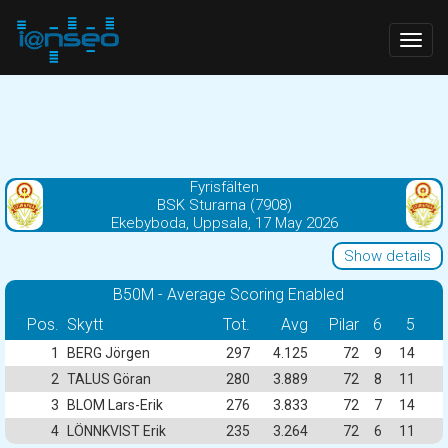
Togg
navig
Fyrisfälten
BSK Sturarna (7908)
Ekebyboda, Uppsala, 17 May 2026
Show details
B50M - Average Scoring Enabled
Pos.
Skytt
Tot.
Avg
Pilar
6
5
1
BERG Jörgen
297
4.125
72
9
14
2
TALUS Göran
280
3.889
72
8
11
3
BLOM Lars-Erik
276
3.833
72
7
14
4
LÖNNKVIST Erik
235
3.264
72
6
11