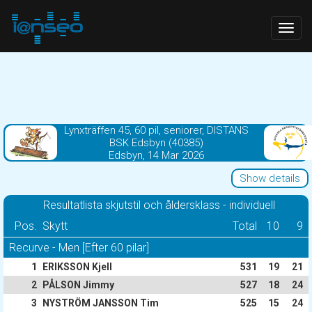
Togg
navig
Lynxträffen 45, 60 pil, seniorer, DISTANS
BSK Edsbyn (40385)
Edsbyn, 14 Mar 2026
Show details
Resultatlista skjutstil och åldersklass - individuell
Pos.
Skytt
Total
10
9
Recurve - Men [Efter 60 pilar]
1
ERIKSSON Kjell
531
19
21
2
PÅLSON Jimmy
527
18
24
3
NYSTRÖM JANSSON Tim
525
15
24