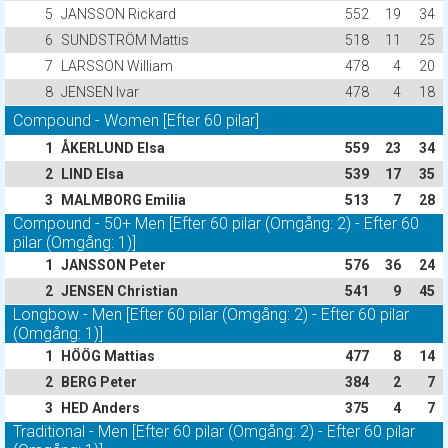
5
JANSSON Rickard
552
19
34
6
SUNDSTRÖM Mattis
518
11
25
7
LARSSON William
478
4
20
8
JENSEN Ivar
478
4
18
Compound - Women [Efter 60 pilar]
1
ÅKERLUND Elsa
559
23
34
2
LIND Elsa
539
17
35
3
MALMBORG Emilia
513
7
28
Compound - 50+ Men [Efter 60 pilar (Omgång: 2) - Efter 60
pilar (Omgång: 1)]
1
JANSSON Peter
576
36
24
2
JENSEN Christian
541
9
45
Longbow - Men [Efter 60 pilar (Omgång: 2) - Efter 60 pilar
(Omgång: 1)]
1
HÖÖG Mattias
477
8
14
2
BERG Peter
384
2
7
3
HED Anders
375
4
7
Traditional - Men [Efter 60 pilar (Omgång: 2) - Efter 60 pilar