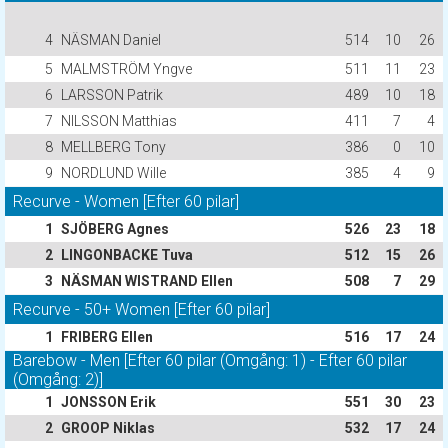
4
NÄSMAN Daniel
514
10
26
5
MALMSTRÖM Yngve
511
11
23
6
LARSSON Patrik
489
10
18
7
NILSSON Matthias
411
7
4
8
MELLBERG Tony
386
0
10
9
NORDLUND Wille
385
4
9
Recurve - Women [Efter 60 pilar]
1
SJÖBERG Agnes
526
23
18
2
LINGONBACKE Tuva
512
15
26
3
NÄSMAN WISTRAND Ellen
508
7
29
Recurve - 50+ Women [Efter 60 pilar]
1
FRIBERG Ellen
516
17
24
Barebow - Men [Efter 60 pilar (Omgång: 1) - Efter 60 pilar
(Omgång: 2)]
1
JONSSON Erik
551
30
23
2
GROOP Niklas
532
17
24