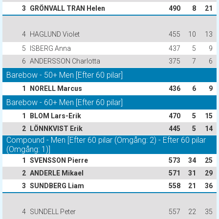
3
GRÖNVALL TRAN Helen
490
8
21
4
HAGLUND Violet
455
10
13
5
ISBERG Anna
437
5
9
6
ANDERSSON Charlotta
375
7
6
Barebow - 50+ Men [Efter 60 pilar]
1
NORELL Marcus
436
6
9
Barebow - 60+ Men [Efter 60 pilar]
1
BLOM Lars-Erik
470
5
15
2
LÖNNKVIST Erik
445
5
14
Compound - Men [Efter 60 pilar (Omgång: 2) - Efter 60 pilar
(Omgång: 1)]
1
SVENSSON Pierre
573
34
25
2
ANDERLE Mikael
571
31
29
3
SUNDBERG Liam
558
21
36
4
SUNDELL Peter
557
22
35