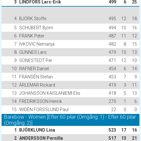
3
LINDFORS Lars-Erik
499
6
25
4
BJÖRK Stoffe
495
12
18
5
SCHUBERT Björn
494
10
16
6
FRANK Peter
487
11
12
7
IVKOVIC Nemanja
482
8
15
8
GUNNES Lars
479
10
13
9
SONESTEDT Per
471
12
10
10
RAFNER Daniel
454
6
14
11
FRANSÉN Stefan
453
7
9
12
ÄRLEMAR Rickard
419
3
11
13
JOHANSSON KAISLANIEMI Elis
418
5
13
14
FREDRIKSSON Henrik
270
1
6
15
WIDÉN FORSSLUND Paul
22
0
0
Barebow - Women [Efter 60 pilar (Omgång: 1) - Efter 60 pilar
(Omgång: 2)]
1
BJÖRKLUND Lina
523
17
16
2
ANDERSSON Pernilla
517
13
21