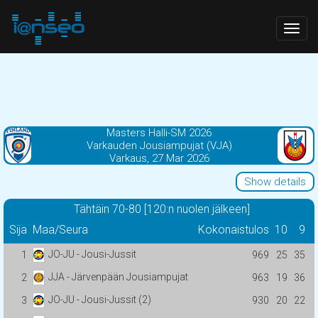
Togg
navig
Masters Halli-SM 2026
Varkauden Jousiampujat (VJA)
Varkaus, 27 Mar 2026
Show details
Tähtäin 70-80 [120:n nuolen jälkeen]
Sija
Maa/Seura
Kokonaistulos
10
9
JO-JU - Jousi-Jussit
1
969
25
35
JJA - Järvenpään Jousiampujat
2
963
19
36
JO-JU - Jousi-Jussit (2)
3
930
20
22