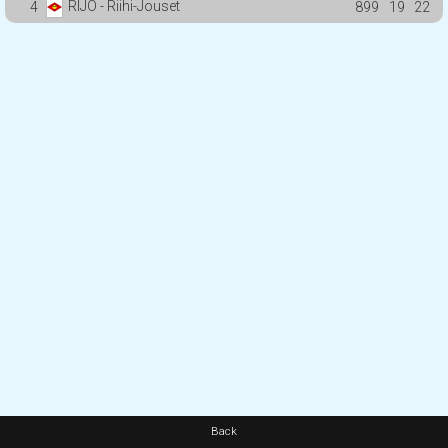
RIJO - Riihi-Jouset
4
899
19
22
Back