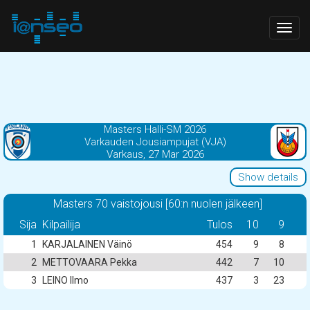
Togg
navig
Masters Halli-SM 2026
Varkauden Jousiampujat (VJA)
Varkaus, 27 Mar 2026
Show details
Masters 70 vaistojousi [60:n nuolen jälkeen]
Sija
Kilpailija
Tulos
10
9
1
KARJALAINEN Väinö
454
9
8
2
METTOVAARA Pekka
442
7
10
3
LEINO Ilmo
437
3
23