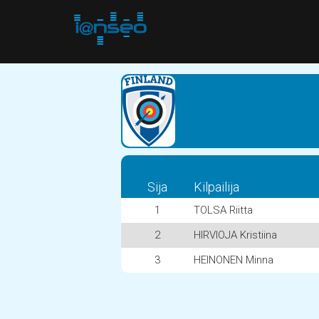
Sija
Kilpailija
1
TOLSA Riitta
2
HIRVIOJA Kristiina
3
HEINONEN Minna