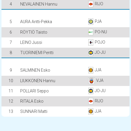
RIJO
4
NEVALAINEN Hannu
PJA
5
AURA Antti-Pekka
PO-NU
6
RÖYTIÖ Taisto
POJO
7
LEINO Jussi
JO-JU
8
TUORINIEMI Pentti
JJA
9
SALMINEN Esko
VJA
10
LIUKKONEN Hannu
JO-JU
11
POLLARI Seppo
RIJO
12
RITALA Esko
JJA
13
SUNNARI Matti