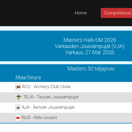
Home
Competitions
Masters Halli-SM 2026
Varkauden Jousiampujat (VJA)
Varkaus, 27 Mar 2026
Masters 50 taljajousi
Maa/Seura
ACU - Archery Club Ulvila
TEJA - Teuvan Jousiampujat
ÄJA - Äetsän Jousiampujat
RIJO - Riihi-Jouset