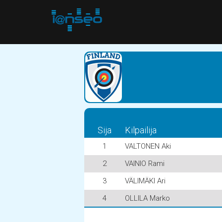
Sija
Kilpailija
1
VALTONEN Aki
2
VAINIO Rami
3
VÄLIMÄKI Ari
4
OLLILA Marko