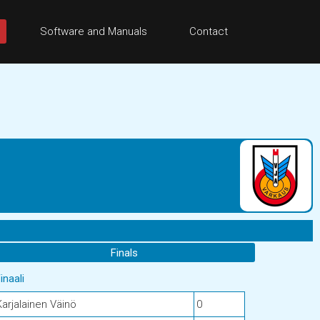
Software and Manuals
Contact
Finals
inaali
Karjalainen Väinö
0