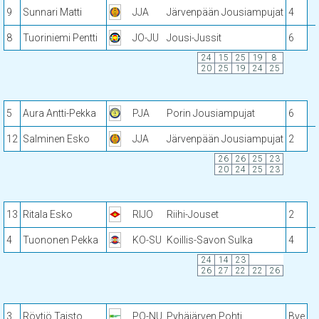
9
Sunnari Matti
JJA
Järvenpään Jousiampujat
4
8
Tuoriniemi Pentti
JO-JU
Jousi-Jussit
6
24
15
25
19
8
20
25
19
24
25
5
Aura Antti-Pekka
PJA
Porin Jousiampujat
6
12
Salminen Esko
JJA
Järvenpään Jousiampujat
2
26
26
25
23
20
24
25
23
13
Ritala Esko
RIJO
Riihi-Jouset
2
4
Tuononen Pekka
KO-SU
Koillis-Savon Sulka
4
24
14
23
26
27
22
22
26
3
Röytiö Taisto
PO-NU
Pyhäjärven Pohti
Bye