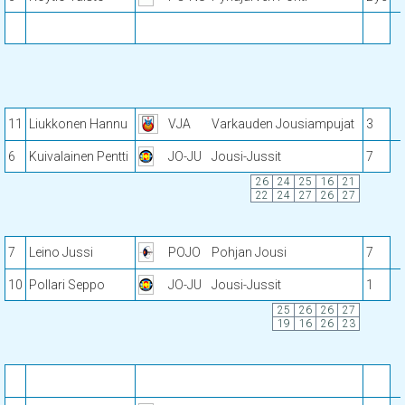
11
Liukkonen Hannu
VJA
Varkauden Jousiampujat
3
6
Kuivalainen Pentti
JO-JU
Jousi-Jussit
7
26
24
25
16
21
22
24
27
26
27
7
Leino Jussi
POJO
Pohjan Jousi
7
10
Pollari Seppo
JO-JU
Jousi-Jussit
1
25
26
26
27
19
16
26
23