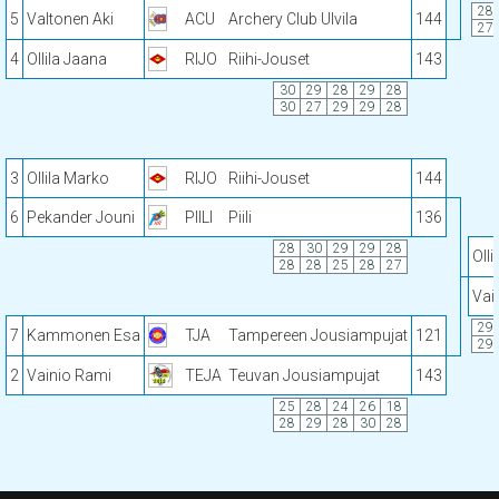
28
5
Valtonen Aki
ACU
Archery Club Ulvila
144
27
4
Ollila Jaana
RIJO
Riihi-Jouset
143
30
29
28
29
28
30
27
29
29
28
3
Ollila Marko
RIJO
Riihi-Jouset
144
6
Pekander Jouni
PIILI
Piili
136
28
30
29
29
28
Oll
28
28
25
28
27
Vai
29
7
Kammonen Esa
TJA
Tampereen Jousiampujat
121
29
2
Vainio Rami
TEJA
Teuvan Jousiampujat
143
25
28
24
26
18
28
29
28
30
28