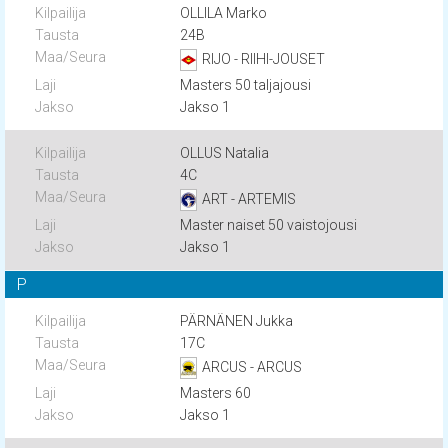
OLLILA Marko
24B
RIJO - RIIHI-JOUSET
Masters 50 taljajousi
Jakso 1
OLLUS Natalia
4C
ART - ARTEMIS
Master naiset 50 vaistojousi
Jakso 1
P
PÄRNÄNEN Jukka
17C
ARCUS - ARCUS
Masters 60
Jakso 1