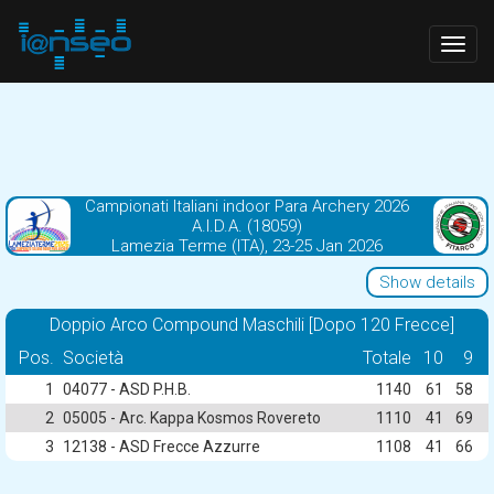
Togg
navig
Campionati Italiani indoor Para Archery 2026
A.I.D.A. (18059)
Lamezia Terme (ITA), 23-25 Jan 2026
Show details
Doppio Arco Compound Maschili [Dopo 120 Frecce]
Pos.
Società
Totale
10
9
1
04077 - ASD P.H.B.
1140
61
58
2
05005 - Arc. Kappa Kosmos Rovereto
1110
41
69
3
12138 - ASD Frecce Azzurre
1108
41
66