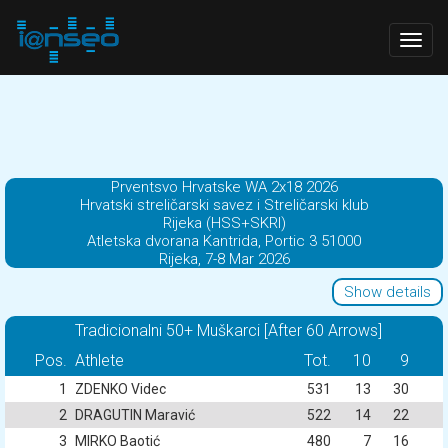
Togg
navig
Prventsvo Hrvatske WA 2x18 2026
Hrvatski streličarski savez i Streličarski klub
Rijeka (HSS+SKRI)
Atletska dvorana Kantrida, Portic 3 51000
Rijeka, 7-8 Mar 2026
Show details
Tradicionalni 50+ Muškarci [After 60 Arrows]
Pos.
Athlete
Tot.
10
9
1
ZDENKO Videc
531
13
30
2
DRAGUTIN Maravić
522
14
22
3
MIRKO Baotić
480
7
16