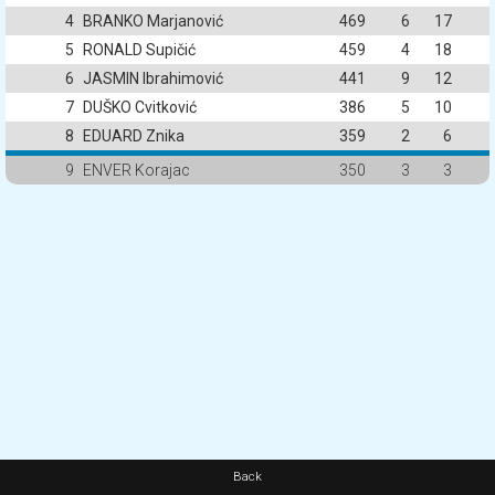
4
BRANKO Marjanović
469
6
17
5
RONALD Supičić
459
4
18
6
JASMIN Ibrahimović
441
9
12
7
DUŠKO Cvitković
386
5
10
8
EDUARD Znika
359
2
6
9
ENVER Korajac
350
3
3
Back