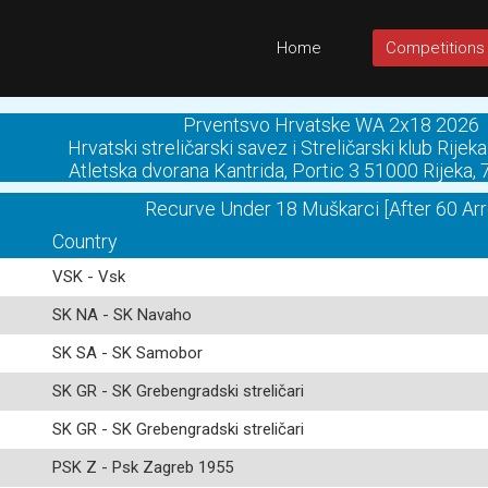
Home
Competitions
Prventsvo Hrvatske WA 2x18 2026
Hrvatski streličarski savez i Streličarski klub Rij
Atletska dvorana Kantrida, Portic 3 51000 Rijeka,
Recurve Under 18 Muškarci [After 60 Ar
Country
VSK - Vsk
SK NA - SK Navaho
SK SA - SK Samobor
SK GR - SK Grebengradski streličari
SK GR - SK Grebengradski streličari
PSK Z - Psk Zagreb 1955