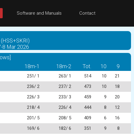
Software and Manuals
Contact
eka (HSS+SKRI)
 7-8 Mar 2026
rows]
18m-1
18m-2
Tot.
10
9
251/ 1
263/ 1
514
10
21
236/ 2
237/ 2
473
10
18
226/ 3
233/ 3
459
9
20
218/ 4
226/ 4
444
8
12
201/ 5
208/ 5
409
6
16
169/ 6
182/ 6
351
9
8